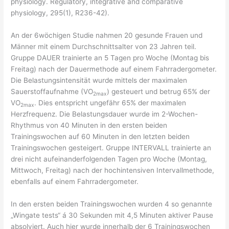
physiology.
Regulatory, integrative and comparative
physiology, 295(1), R236-42).
An der 6wöchigen Studie nahmen 20 gesunde Frauen und
Männer mit einem Durchschnittsalter von 23 Jahren teil.
Gruppe DAUER trainierte an 5 Tagen pro Woche (Montag bis
Freitag) nach der Dauermethode auf einem Fahrradergometer.
Die Belastungsintensität wurde mittels der maximalen
Sauerstoffaufnahme (VO
) gesteuert und betrug 65% der
2max
VO
. Dies entspricht ungefähr 65% der maximalen
2max
Herzfrequenz. Die Belastungsdauer wurde im 2-Wochen-
Rhythmus von 40 Minuten in den ersten beiden
Trainingswochen auf 60 Minuten in den letzten beiden
Trainingswochen gesteigert. Gruppe INTERVALL trainierte an
drei nicht aufeinanderfolgenden Tagen pro Woche (Montag,
Mittwoch, Freitag) nach der hochintensiven Intervallmethode,
ebenfalls auf einem Fahrradergometer.
In den ersten beiden Trainingswochen wurden 4 so genannte
„Wingate tests“ á 30 Sekunden mit 4,5 Minuten aktiver Pause
absolviert. Auch hier wurde innerhalb der 6 Trainingswochen