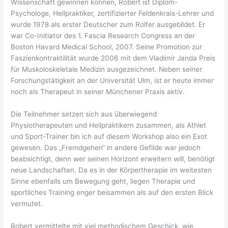
Wissenschaft gewinnen können, Robert ist Diplom-
Psychologe, Heilpraktiker, zertifizierter Feldenkrais-Lehrer und
wurde 1978 als erster Deutscher zum Rolfer ausgebildet. Er
war Co-Initiator des 1. Fascia Research Congress an der
Boston Havard Medical School, 2007. Seine Promotion zur
Faszienkontraktilität wurde 2006 mit dem Vladimir Janda Preis
für Muskoloskeletale Medizin ausgezeichnet. Neben seiner
Forschungstätigkeit an der Universität Ulm, ist er heute immer
noch als Therapeut in seiner Münchener Praxis aktiv.
Die Teilnehmer setzen sich aus überwiegend
Physiotherapeuten und Heilpraktikern zusammen, als Athlet
und Sport-Trainer bin ich auf diesem Workshop also ein Exot
gewesen. Das „Fremdgehen“ in andere Gefilde war jedoch
beabsichtigt, denn wer seinen Horizont erweitern will, benötigt
neue Landschaften. Da es in der Körpertherapie im weitesten
Sinne ebenfalls um Bewegung geht, liegen Therapie und
sportliches Training enger beisammen als auf den ersten Blick
vermutet.
Robert vermittelte mit viel methodischem Geschick, wie