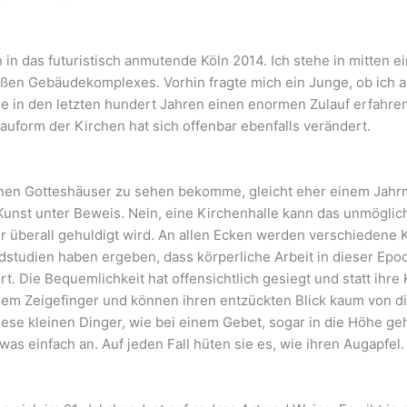
h in das futuristisch anmutende Köln 2014. Ich stehe in mitte
oßen Gebäudekomplexes. Vorhin fragte mich ein Junge, ob ich
che in den letzten hundert Jahren einen enormen Zulauf erfahre
uform der Kirchen hat sich offenbar ebenfalls verändert.
nen Gotteshäuser zu sehen bekomme, gleicht eher einem Jahrma
e Kunst unter Beweis. Nein, eine Kirchenhalle kann das unmöglic
 überall gehuldigt wird. An allen Ecken werden verschiedene K
dstudien haben ergeben, dass körperliche Arbeit in dieser Epoc
. Die Bequemlichkeit hat offensichtlich gesiegt und statt ihre 
ihrem Zeigefinger und können ihren entzückten Blick kaum von d
ese kleinen Dinger, wie bei einem Gebet, sogar in die Höhe geh
as einfach an. Auf jeden Fall hüten sie es, wie ihren Augapfel.