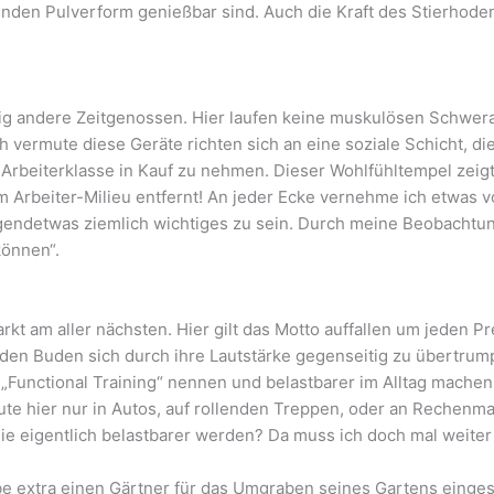
den Pulverform genießbar sind. Auch die Kraft des Stierhodens 
öllig andere Zeitgenossen. Hier laufen keine muskulösen Schw
h vermute diese Geräte richten sich an eine soziale Schicht, d
er Arbeiterklasse in Kauf zu nehmen. Dieser Wohlfühltempel zeigt
m Arbeiter-Milieu entfernt! An jeder Ecke vernehme ich etwas
rgendetwas ziemlich wichtiges zu sein. Durch meine Beobachtun
können“.
t am aller nächsten. Hier gilt das Motto auffallen um jeden Pre
den Buden sich durch ihre Lautstärke gegenseitig zu übertrumpf
„Functional Training“ nennen und belastbarer im Alltag machen
eute hier nur in Autos, auf rollenden Treppen, oder an Rechen
sie eigentlich belastbarer werden? Da muss ich doch mal weite
abe extra einen Gärtner für das Umgraben seines Gartens eingest