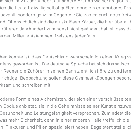
an sich im 21. Jahrhundert auf andere Art und Weise: Es gibt in
ch die Leute freiwillig selbst quälen, ohne ein erkennbares P
 bezahlt, sondern ganz im Gegenteil: Sie zahlen auch noch freiw
nd. Offensichtlich sind die muskulösen Körper, die hier überal
 früheren Jahrhundert zumindest nicht geändert hat ist, dass 
rnen Milieu entstammen. Meistens jedenfalls.
hen konnte ist, dass Deutschland wahrscheinlich einen Krieg ve
niens geworden ist. Die deutsche Sprache hat sich dramatisch
er Redner die Zuhörer in seinen Bann zieht. Ich höre zu und le
i richtiger Beobachtung sollen diese Gymnastikübungen beso
rksam und schreiben mit.
moderne Form eines Alchemisten, der sich einer verschlüsselte
Obolus anbietet, sie in die Geheimnisse seiner Kunst einzuwei
Gesundheit und Leistungsfähigkeit versprechen. Zumindest die
was mehr Sicherheit, denn in einer anderen Halle treffe ich die
, Tinkturen und Pillen spezialisiert haben. Begeistert stelle i