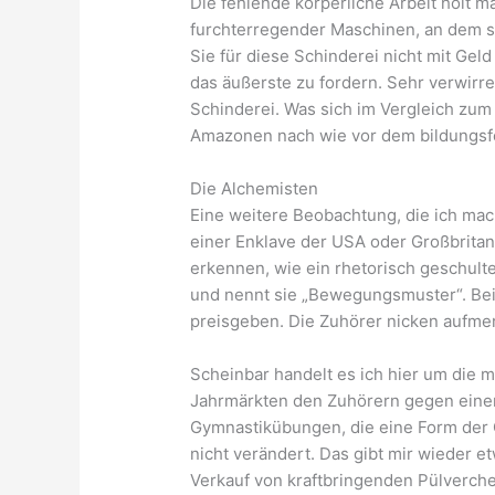
Die fehlende körperliche Arbeit holt m
furchterregender Maschinen, an dem si
Sie für diese Schinderei nicht mit Geld
das äußerste zu fordern. Sehr verwirre
Schinderei. Was sich im Vergleich zum
Amazonen nach wie vor dem bildungsfe
Die Alchemisten
Eine weitere Beobachtung, die ich mac
einer Enklave der USA oder Großbritan
erkennen, wie ein rhetorisch geschult
und nennt sie „Bewegungsmuster“. Be
preisgeben. Die Zuhörer nicken aufme
Scheinbar handelt es ich hier um die 
Jahrmärkten den Zuhörern gegen einen 
Gymnastikübungen, die eine Form der 
nicht verändert. Das gibt mir wieder et
Verkauf von kraftbringenden Pülverchen